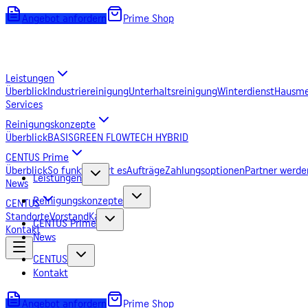
Angebot anfordern
Prime Shop
Leistungen
Überblick
Industriereinigung
Unterhaltsreinigung
Winterdienst
Hausme
Services
Reinigungskonzepte
Überblick
BASIS
GREEN FLOW
TECH HYBRID
CENTUS Prime
Überblick
So funktioniert es
Aufträge
Zahlungsoptionen
Partner werde
Leistungen
News
Reinigungskonzepte
CENTUS
Standorte
Vorstand
Karriere
CENTUS Prime
Kontakt
News
CENTUS
Kontakt
Angebot anfordern
Prime Shop